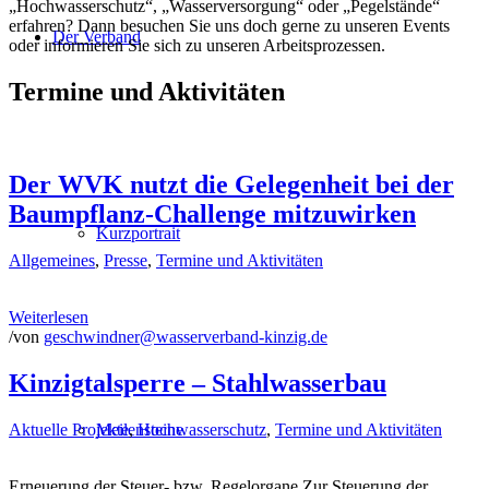
„Hochwasserschutz“, „Wasserversorgung“ oder „Pegelstände“
erfahren? Dann besuchen Sie uns doch gerne zu unseren Events
Der Verband
oder informieren Sie sich zu unseren Arbeitsprozessen.
Termine und Aktivitäten
Der WVK nutzt die Gelegenheit bei der
Baumpflanz-Challenge mitzuwirken
Kurzportrait
Allgemeines
,
Presse
,
Termine und Aktivitäten
Weiterlesen
/
von
geschwindner@wasserverband-kinzig.de
Kinzigtalsperre – Stahlwasserbau
Aktuelle Projekte
,
Hochwasserschutz
,
Termine und Aktivitäten
Meilensteine
Erneuerung der Steuer- bzw. Regelorgane Zur Steuerung der