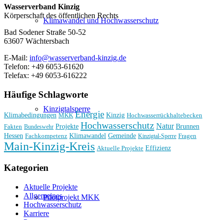
Wasserverband Kinzig
Körperschaft des öffentlichen Rechts
Klimawandel und Hochwasserschutz
Bad Sodener Straße 50-52
63607 Wächtersbach
E-Mail:
info@wasserverband-kinzig.de
Telefon: +49 6053-61620
Telefax: +49 6053-616222
Häufige Schlagworte
Kinzigtalsperre
Energie
Klimabedingungen
Kinzig
MKK
Hochwasserrückhaltebecken
Hochwasserschutz
Natur
Projekte
Brunnen
Fakten
Bundeswehr
Hessen
Klimawandel
Gemeinde
Fachkompetenz
Fragen
Kinzigtal-Sperre
Main-Kinzig-Kreis
Effizienz
Aktuelle Projekte
Kategorien
Aktuelle Projekte
Allgemeines
Pilotprojekt MKK
Hochwasserschutz
Karriere